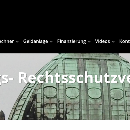
echner
Geldanlage
Finanzierung
Videos
Kont
s- Rechtsschutzv