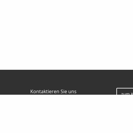
Kontaktieren Sie uns
zum 
HN Finanzkonzept GmbH & Co. KG
Andreas Heller
Rohrlachstrasse 84
67063 Ludwigshafen
0621 522220
0170 5660077