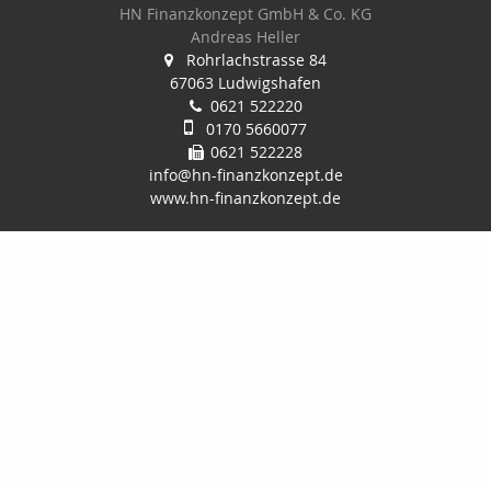
HN Finanzkonzept GmbH & Co. KG
Andreas Heller
Rohrlachstrasse 84
67063 Ludwigshafen
0621 522220
0170 5660077
0621 522228
info@hn-finanzkonzept.de
www.hn-finanzkonzept.de
Nachricht schreiben
zum Kundenbereich
Startseite