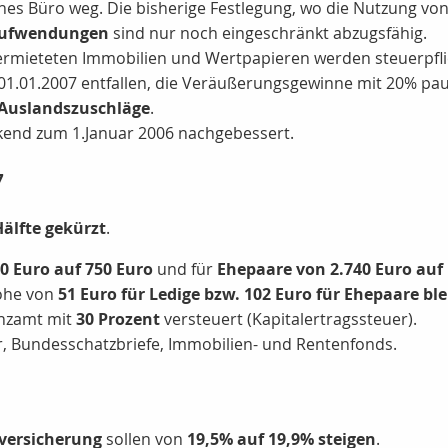
s Büro weg. Die bisherige Festlegung, wo die Nutzung von m
aufwendungen
sind nur noch eingeschränkt abzugsfähig.
ermieteten Immobilien und Wertpapieren werden steuerpflic
 01.01.2007 entfallen, die Veräußerungsgewinne mit 20% pa
 Auslandszuschläge
.
kend zum 1.Januar 2006 nachgebessert.
7
Hälfte gekürzt
.
70 Euro auf 750 Euro
und für
Ehepaare von 2.740 Euro auf 
öhe von
51 Euro für Ledige bzw. 102 Euro für Ehepaare ble
anzamt mit
30 Prozent
versteuert (Kapitalertragssteuer).
r, Bundesschatzbriefe, Immobilien- und Rentenfonds.
versicherung
sollen von
19,5% auf 19,9% steigen
.