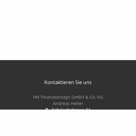
Kontaktieren Sie uns
HN Finanzkonzept GmbH & Co. KG
Andreas Heller
Rohrlachstrasse 84
67063 Ludwigshafen
0621 522220
0170 5660077
0621 522228