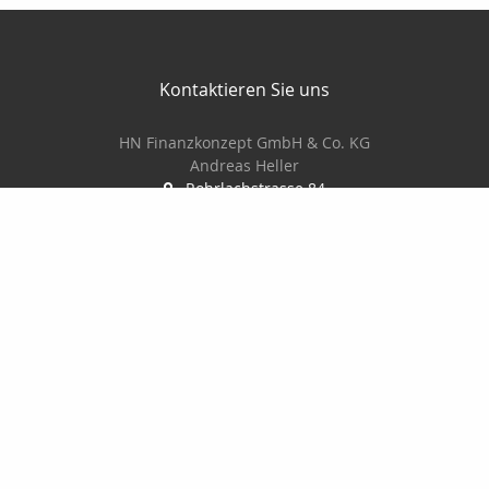
Kontaktieren Sie uns
HN Finanzkonzept GmbH & Co. KG
Andreas Heller
Rohrlachstrasse 84
67063 Ludwigshafen
0621 522220
0170 5660077
0621 522228
info@hn-finanzkonzept.de
www.hn-finanzkonzept.de
Nachricht schreiben