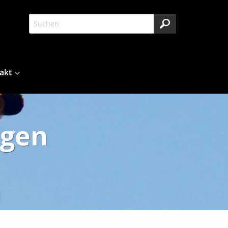
akt
ngen