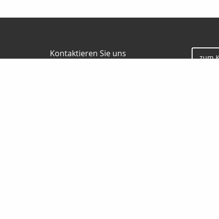
Kontaktieren Sie uns
zum 
HN Finanzkonzept GmbH & Co. KG
Andreas Heller
Rohrlachstrasse 84
67063 Ludwigshafen
0621 522220
0170 5660077
0621 522228
info@hn-finanzkonzept.de
www.hn-finanzkonzept.de
Nachricht schreiben