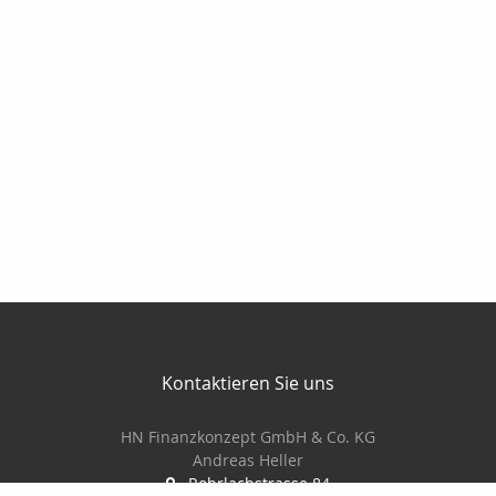
Kontaktieren Sie uns
HN Finanzkonzept GmbH & Co. KG
Andreas Heller
Rohrlachstrasse 84