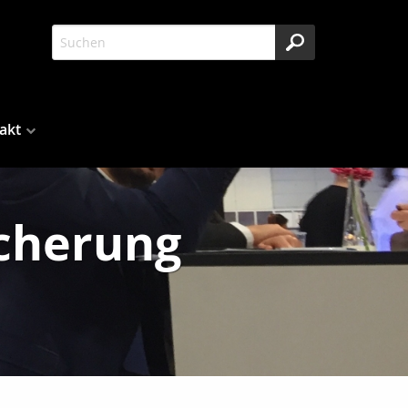
akt
icherung