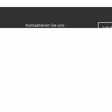
Kontaktieren Sie uns
zum 
HN Finanzkonzept GmbH & Co. KG
Andreas Heller
Rohrlachstrasse 84
67063 Ludwigshafen
0621 522220
0170 5660077
0621 522228
info@hn-finanzkonzept.de
www.hn-finanzkonzept.de
Nachricht schreiben