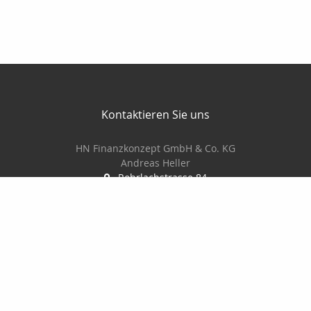
Kontaktieren Sie uns
HN Finanzkonzept GmbH & Co. KG
Andreas Heller
Rohrlachstrasse 84
67063 Ludwigshafen
0621 522220
0170 5660077
0621 522228
info@hn-finanzkonzept.de
www.hn-finanzkonzept.de
Nachricht schreiben